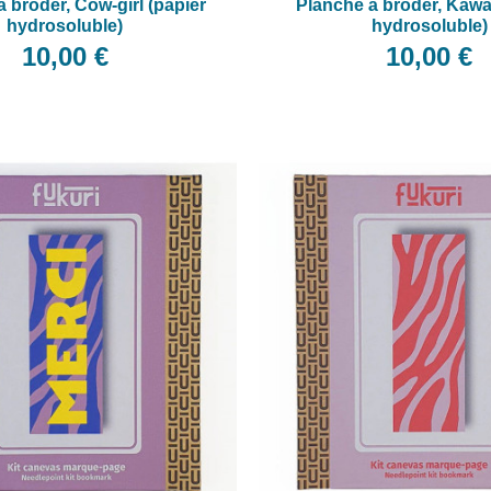
 broder, Cow-girl (papier
Planche à broder, Kawai
hydrosoluble)
hydrosoluble)
10,00 €
10,00 €