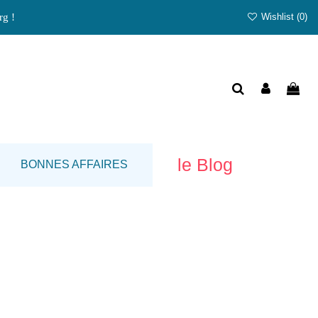
rg !
Wishlist (
0
)
le Blog
BONNES AFFAIRES