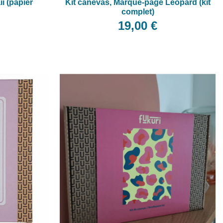
i (papier
Kit canevas, Marque-page Léopard (kit
complet)
19,00 €