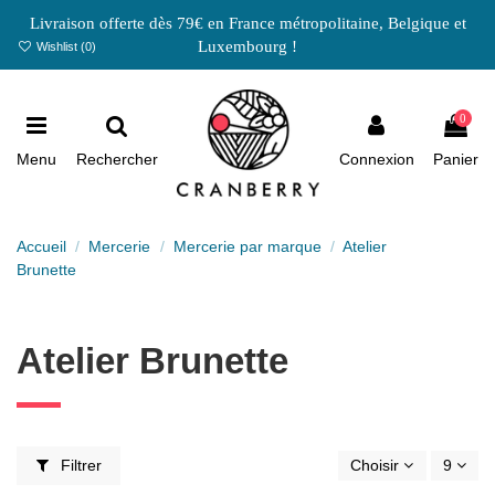
Livraison offerte dès 79€ en France métropolitaine, Belgique et
Luxembourg !
Wishlist (
0
)
0
Menu
Rechercher
Connexion
Panier
Accueil
Mercerie
Mercerie par marque
Atelier
Brunette
Atelier Brunette
Filtrer
Choisir
9