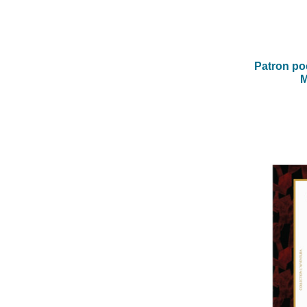
Patron po
M