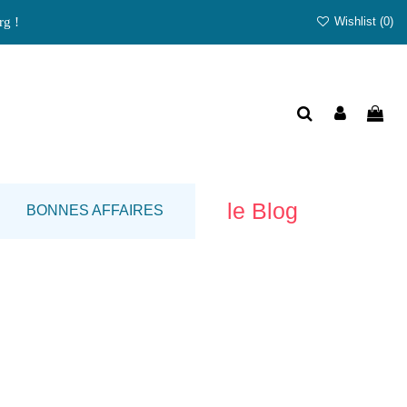
rg !
Wishlist (
0
)
le Blog
BONNES AFFAIRES