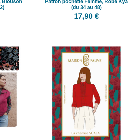
, Blouson
Patron pochette Femme, Robe Kya
52)
(du 34 au 48)
17,90 €