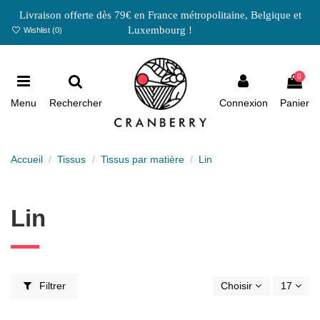
Livraison offerte dès 79€ en France métropolitaine, Belgique et
Luxembourg !
Wishlist (
0
)
0
Menu
Rechercher
Connexion
Panier
Accueil
Tissus
Tissus par matière
Lin
Lin
Filtrer
Choisir
17