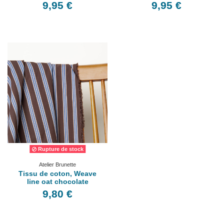
9,95 €
9,95 €
Rupture de stock
Atelier Brunette
Tissu de coton, Weave
line oat chocolate
9,80 €