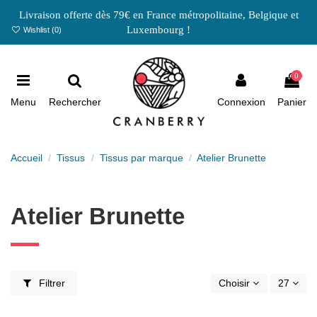
Livraison offerte dès 79€ en France métropolitaine, Belgique et
Luxembourg !
Wishlist (
0
)
0
Menu
Rechercher
Connexion
Panier
Accueil
Tissus
Tissus par marque
Atelier Brunette
Atelier Brunette
Filtrer
Choisir
27