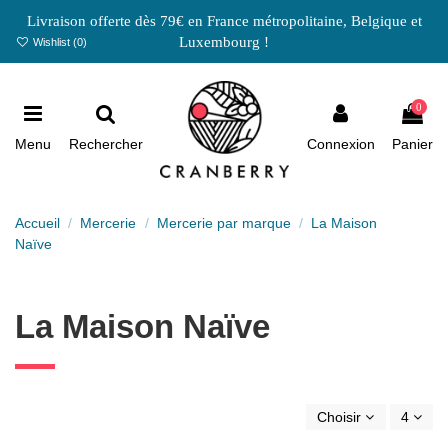
Livraison offerte dès 79€ en France métropolitaine, Belgique et
Luxembourg !
Wishlist (
0
)
0
Menu
Rechercher
Connexion
Panier
Accueil
Mercerie
Mercerie par marque
La Maison
Naïve
La Maison Naïve
Choisir
4