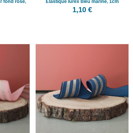
r fond rose,
Elastique lurex bleu marine, 1cm
1,10 €