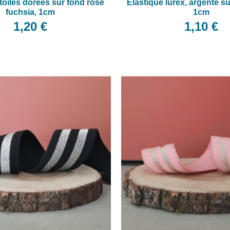
toiles dorées sur fond rose
Elastique lurex, argenté su
fuchsia, 1cm
1cm
1,20 €
1,10 €