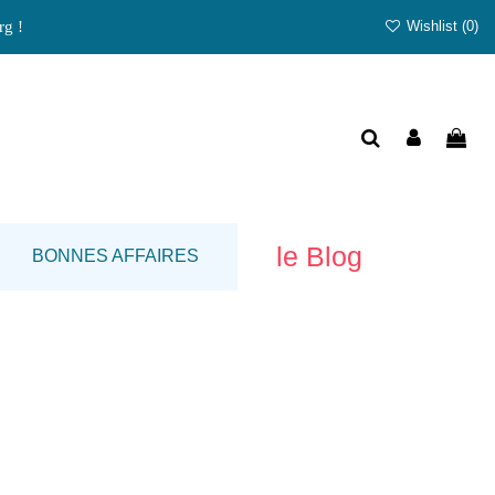
rg !
Wishlist (
0
)
le Blog
BONNES AFFAIRES