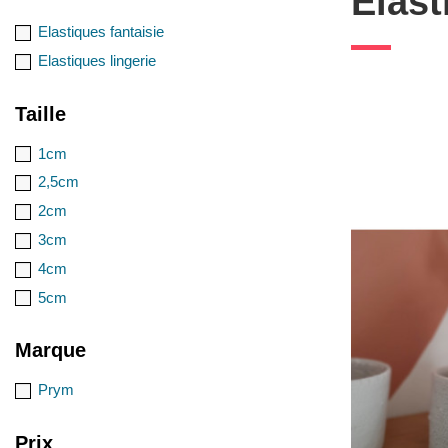
Elast
Elastiques fantaisie
Elastiques lingerie
Taille
1cm
2,5cm
2cm
3cm
4cm
5cm
Marque
Prym
Prix